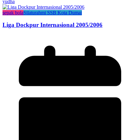
yudha
sepak bola
Silaturahmi SSB Kota Dumai
Liga Dockpur Internasional 2005/2006