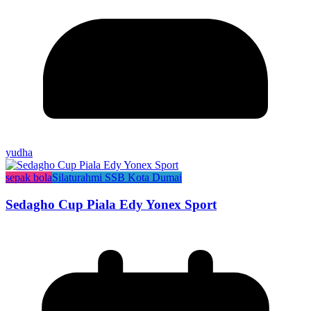
yudha
sepak bola
Silaturahmi SSB Kota Dumai
Sedagho Cup Piala Edy Yonex Sport