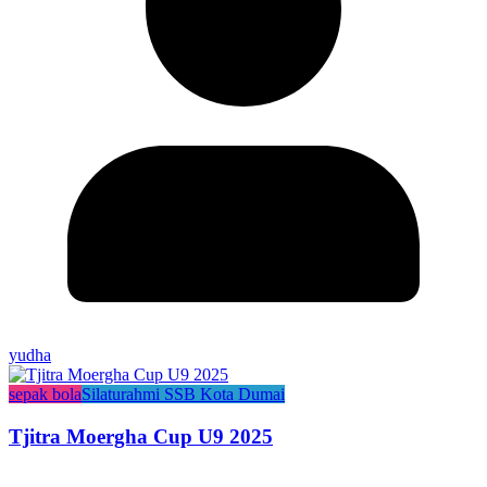
yudha
sepak bola
Silaturahmi SSB Kota Dumai
Tjitra Moergha Cup U9 2025