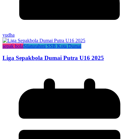
yudha
sepak bola
Silaturahmi SSB Kota Dumai
Liga Sepakbola Dumai Putra U16 2025