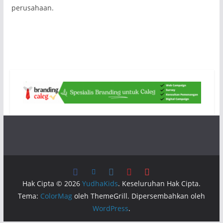
perusahaan.
Hak Cipta © 2026
YudhaKids
. Keseluruhan Hak Cipta.
Tema:
ColorMag
oleh ThemeGrill. Dipersembahkan oleh
WordPress
.