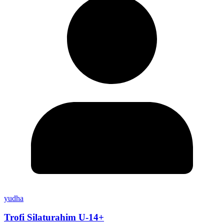
yudha
Trofi Silaturahim U-14+