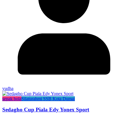
yudha
sepak bola
Silaturahmi SSB Kota Dumai
Sedagho Cup Piala Edy Yonex Sport