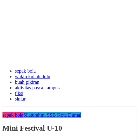
sepak bola
waktu kuliah dulu
buah pikiran
aktivitas pasca kampus
fiksi
siniar
sepak bola
Silaturahmi SSB Kota Dumai
Mini Festival U-10