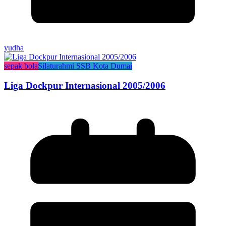
yudha
sepak bola
Silaturahmi SSB Kota Dumai
Liga Dockpur Internasional 2005/2006