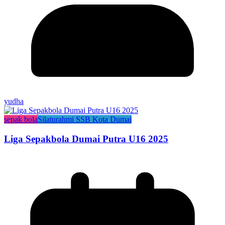
yudha
sepak bola
Silaturahmi SSB Kota Dumai
Liga Sepakbola Dumai Putra U16 2025