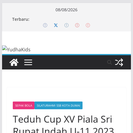
Skip
08/08/2026
to
Terbaru:
content
SEPAK BOLA
SILATURAHMI SSB KOTA DUMAI
Teduh Cup XV Piala Sri
Rupat Indah U-11 2023