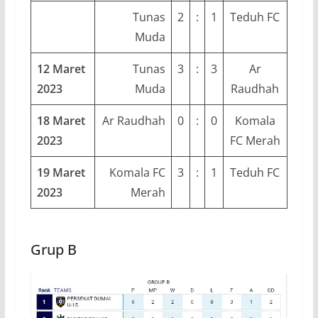
Tunas
2
:
1
Teduh FC
Muda
12 Maret
Tunas
3
:
3
Ar
2023
Muda
Raudhah
18 Maret
Ar Raudhah
0
:
0
Komala
2023
FC Merah
19 Maret
Komala FC
3
:
1
Teduh FC
2023
Merah
Grup B