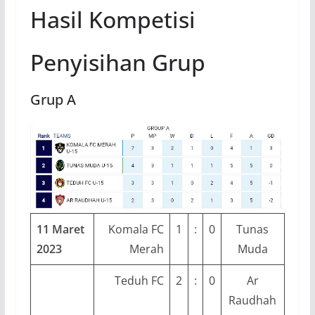
Hasil Kompetisi
Penyisihan Grup
Grup A
11 Maret
Komala FC
1
:
0
Tunas
2023
Merah
Muda
Teduh FC
2
:
0
Ar
Raudhah