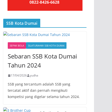
SSB Kota Dumai
SEPAK BOLA
SILATURAHMI SSB KOTA DUMAI
Sebaran SSB Kota Dumai
Tahun 2024
17/04/2026
yudha
SSB yang tercantum adalah SSB yang
tercatat aktif dan pernah mengikuti
kompetisi yang digelar selama tahun 2024.