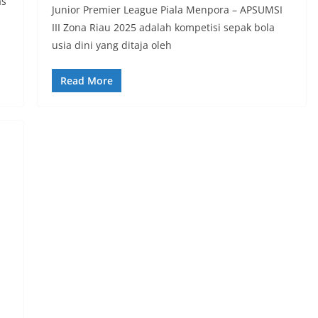
as
Junior Premier League Piala Menpora – APSUMSI
III Zona Riau 2025 adalah kompetisi sepak bola
usia dini yang ditaja oleh
Read More